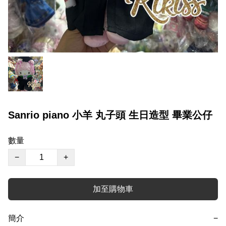
Sanrio piano 小羊 丸子頭 生日造型 畢業公仔
數量
−
+
加至購物車
簡介
−