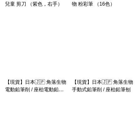
兒童 剪刀 （紫色，右手）
物 粉彩筆 （16色）
【現貨】日本🇯🇵 角落生物
【現貨】日本🇯🇵 角落生物
電動鉛筆削 / 座枱電動鉛筆
手動式鉛筆削 / 座枱鉛筆刨
刨