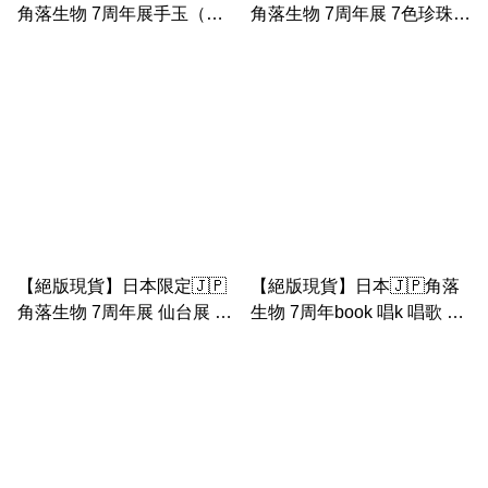
角落生物 7周年展手玉（白
角落生物 7周年展 7色珍珠
熊手玉連 咖啡廳場景）
巴士之旅 小布袋（手挽布
袋）
【絕版現貨】日本限定🇯🇵
【絕版現貨】日本🇯🇵角落
角落生物 7周年展 仙台展 巴
生物 7周年book 唱k 唱歌 手
士之旅 公仔 手玉
玉 （恐龍 企鵝 貓 白熊 豬
扒）