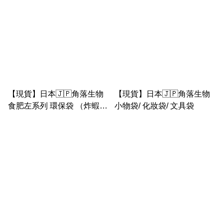
【現貨】日本🇯🇵角落生物
【現貨】日本🇯🇵角落生物
食肥左系列 環保袋 （炸蝦
小物袋/ 化妝袋/ 文具袋
恐龍 企鵝 白熊 貓咪 豬扒）