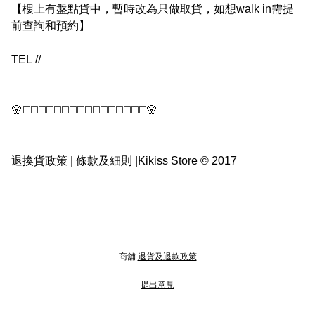
【樓上有盤點貨中，暫時改為只做取貨，如想walk in需提
前查詢和預約】

TEL // 

🌸◻️◻️◻️◻️◻️◻️◻️◻️◻️◻️◻️◻️◻️◻️◻️◻️🌸

退換貨政策 | 條款及細則 |Kikiss Store © 2017
商舖
退貨及退款政策
提出意見