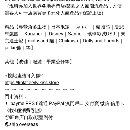
（現時亦加入世界各地專門店/樂園之人氣潮流產品，方便
讓客人可一店購買更多元化人氣產品✨保證正版）

精品【專營角落生物｜日本限定｜ san-x｜｜鬆弛熊｜憂悲
馬戲團 ｜Kanahei ｜ Disney｜Sanrio ｜環球影城USJ ｜東
京迪士尼｜mofusand 貓｜Chiikawa｜Duffy and Friends｜
jackie熊｜等】

其他【波鞋｜服裝｜畢業公仔等】

https://linktr.ee/Kikiss.store
〰️〰️〰️〰️〰️〰️〰️〰️〰️〰️〰️〰️〰️〰️〰️

門市資料：

💵 payme FPS 8達通 PayPal 澳門戶口 支付寶 微信 信用卡 
《收4種消費卷🆗》

📦旺角店自取/順豐到付

🌏ship overseas
