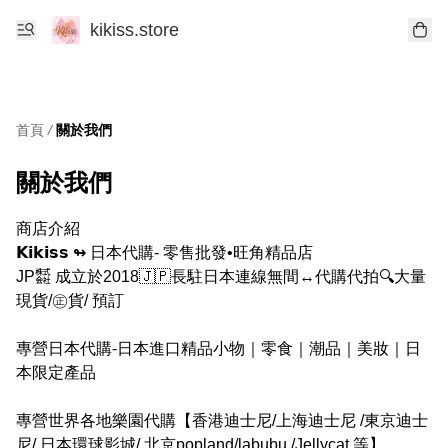
kikiss.store
首頁
/
關於我們
關於我們
商店介紹 

𝗞𝗶𝗸𝗶𝘀𝘀 ↬ 日本代購- 零售批發•旺角精品店

JP㍿ 成立於2018🇯🇵長駐日本連線無間↔代購代拍🔍大量
現貨/㊣貨/ 預訂

專營日本代購-日本進口精品小物｜零食｜潮品｜美妝｜日
本限定產品

專營世界各地樂園代購【香港迪士尼/上海迪士尼 /東京迪士
尼/ 日本環球影城/ 北京popland/labubu /Jellycat 等】
