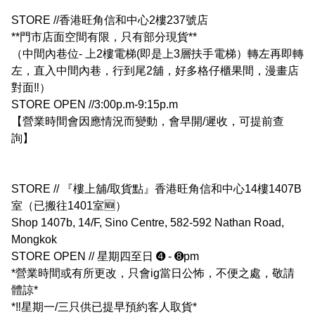
STORE //香港旺角信和中心2樓237號店

**門市店面空間有限，只有部分現貨**

（中間內巷位- 上2樓電梯(即是上3層扶手電梯）轉左再即轉
左，直入中間內巷，行到尾2舖，好多格仔櫃果間，漫畫店
對面‼️）

STORE OPEN //3:00p.m-9:15p.m

【營業時間會因應情況而變動，會早開/遲收，可提前查
詢】

STORE // 『樓上舖/取貨點』香港旺角信和中心14樓1407B
室（已搬往1401室🆕）

Shop 1407b, 14/F, Sino Centre, 582-592 Nathan Road, 
Mongkok

STORE OPEN // 星期四至日 ➍ - ➑pm

*營業時間或有所更改，只會ig當日公怖，不便之處，敬請
體諒*

*‼️星期一/三只供已提早預約客人取貨*
