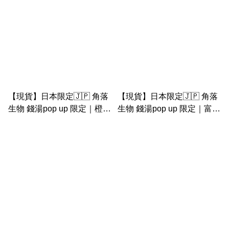
【現貨】日本限定🇯🇵 角落
【現貨】日本限定🇯🇵 角落
生物 錢湯pop up 限定｜橙
生物 錢湯pop up 限定｜富士
富士山 mocchi cushion 靠枕
山紙巾套 場景 雙用
抱枕 公仔