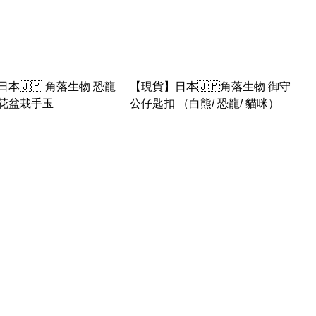
本🇯🇵 角落生物 恐龍
【現貨】日本🇯🇵角落生物 御守
花盆栽手玉
公仔匙扣 （白熊/ 恐龍/ 貓咪）