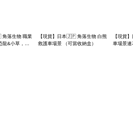
 角落生物 職業
【現貨】日本🇯🇵 角落生物 白熊
【現貨】日
恐龍&小草，白
救護車場景 （可當收納盒）
車場景連
&蛋糕， 醫生企