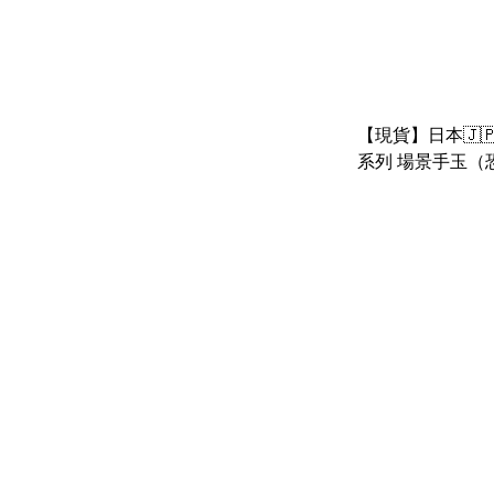
【現貨】日本🇯
系列 場景手玉（
熊&警車， 貓咪
鵝&病床）