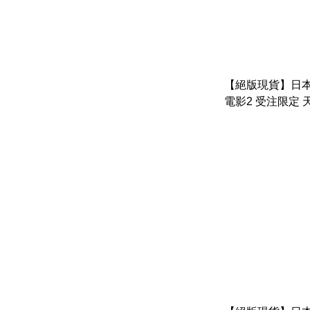
【絕版現貨】日本
電影2 受注限定 
蝸牛 & 珍珠& 草
玉