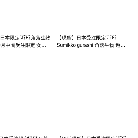
日本限定🇯🇵 角落生物
【現貨】日本受注限定🇯🇵
10月中旬受注限定 女兒
Sumikko gurashi 角落生物 遊樂
裝
園系列 旋轉木馬 場景套裝 糖果
炸魚 幽靈 糖果企鵝手玉