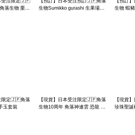
受注限定🇯🇵
【預訂】日本受注預訂🇯🇵角落
【預訂】
shi 角落生物 栗子
生物Sumikko gurashi 生果場景
生物 蝦
套裝
限定🇯🇵角落
【現貨】日本受注限定🇯🇵角落
【現貨】日
刻手玉套裝
生物10周年 角落神連雲 恐龍 企
珍珠聖誕
鵝 白熊 貓 豬扒閃閃眼手玉
手玉