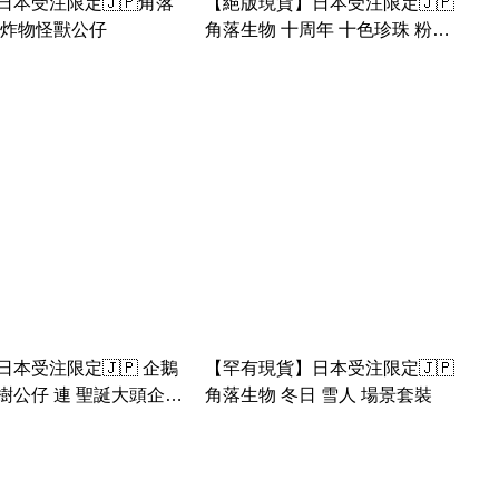
日本受注限定🇯🇵角落
【絕版現貨】日本受注限定🇯🇵
豬炸物怪獸公仔
角落生物 十周年 十色珍珠 粉圓
亞克力枱鐘
本受注限定🇯🇵 企鵝
【罕有現貨】日本受注限定🇯🇵
樹公仔 連 聖誕大頭企鵝
角落生物 冬日 雪人 場景套裝