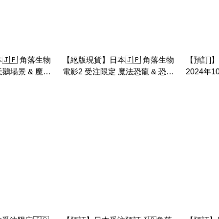
🇵 角落生物
【絕版現貨】日本🇯🇵 角落生物
【預訂]】
天鵝場景 & 魔法
電影2 受注限定 魔法恐龍 & 恐龍
2024年
 & 包袱& 炸蝦手
媽媽 & 5號仔 手玉 吊床
節手玉套