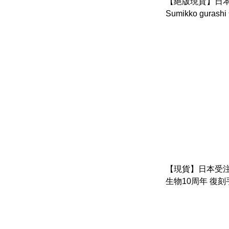
【絕版現貨】日本
Sumikko gura
車長大公仔
【現貨】日本受注
生物10周年 復