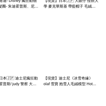
迪- Disney 瘋狂動物
【現貨】日本🇯🇵 大眼仔 怪獸大
 髮圈- 朱迪霍普斯、尼克
學 麥克華斯基 帶藍帽子 毛絨鑰
芬尼克和克勞豪瑟( 兒
匙扣
選）
本🇯🇵 迪士尼瘋狂動
【現貨】迪士尼《冰雪奇緣》
普斯/ judy 警察 大公
olaf 雪寶 抱雪人毛絨模型 Hot
絨玩具）
Toys 公仔