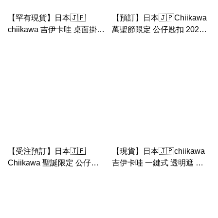
【罕有現貨】日本🇯🇵
【預訂】日本🇯🇵Chiikawa
chiikawa 吉伊卡哇 桌面掛勾
萬聖節限定 公仔匙扣 2025
玩偶（小可愛抱甲蟲mon 公
（菇吉伊/ 菇小八貓/ 菇兔
仔）
兔）
【受注預訂】日本🇯🇵
【現貨】日本🇯🇵chiikawa
Chiikawa 聖誕限定 公仔匙
吉伊卡哇 一鍵式 透明遮 長
扣
傘 50cm（夜空） 小孩/大人