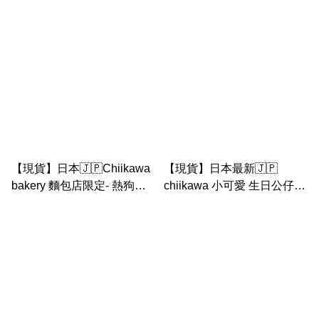
小八, 打火機兔兔 公仔匙扣
（兔兔 ， 小八貓， 吉伊）
【現貨】日本🇯🇵Chiikawa
【現貨】日本最新🇯🇵
bakery 麵包店限定- 熱狗造
chiikawa 小可愛 生日公仔匙
型 公仔匙扣 （小可愛， 小
扣｜ 白熊 8字貓
八， 兔兔）