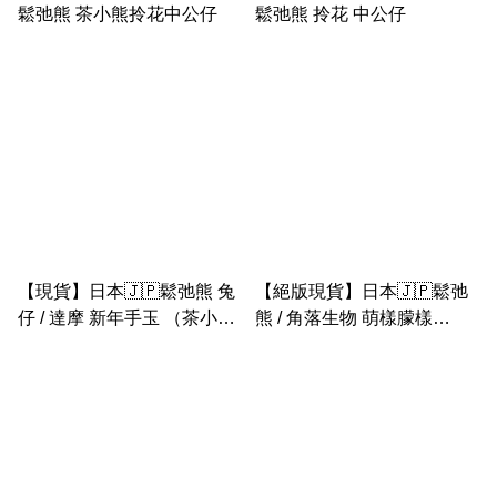
鬆弛熊 茶小熊拎花中公仔
鬆弛熊 拎花 中公仔
【現貨】日本🇯🇵鬆弛熊 兔
【絕版現貨】日本🇯🇵鬆弛
仔 / 達摩 新年手玉 （茶小熊
熊 / 角落生物 萌樣朦樣
牛奶熊 鬆弛熊 豬鼻雞）
mocchi 大公仔