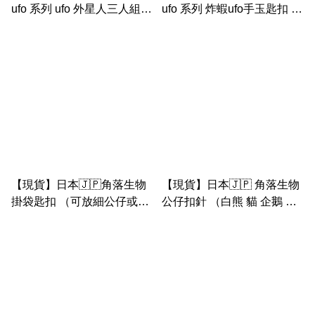
ufo 系列 ufo 外星人三人組手
ufo 系列 炸蝦ufo手玉匙扣 /
玉匙扣
珍珠ufo手玉匙扣
【現貨】日本🇯🇵角落生物
【現貨】日本🇯🇵 角落生物
掛袋匙扣 （可放細公仔或小
公仔扣針 （白熊 貓 企鵝 豬
物件）白熊 企鵝 恐龍 豬扒
扒 恐龍 炸蝦）
貓咪 炸蝦款