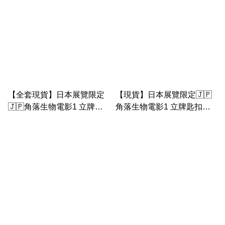
【全套現貨】日本展覽限定
【現貨】日本展覽限定🇯🇵
🇯🇵角落生物電影1 立牌匙
角落生物電影1 立牌匙扣（
扣
小紅帽豬扒 & 炸蝦立牌）