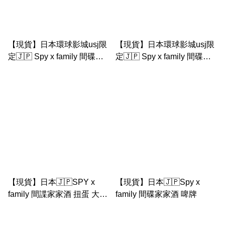
【現貨】日本環球影城usj限
【現貨】日本環球影城usj限
定🇯🇵 Spy x family 間碟家
定🇯🇵 Spy x family 間碟家
家酒 安妮亞 伸縮掛帶卡套
家酒 安妮亞 公仔掛飾
（證件套）
【現貨】日本🇯🇵SPY x
【現貨】日本🇯🇵Spy x
family 間諜家家酒 扭蛋 大熱
family 間碟家家酒 啤牌
動漫❤️‍🔥安妮亞 洛伊德 約兒
邦德 小擺設 ｜ 裝設