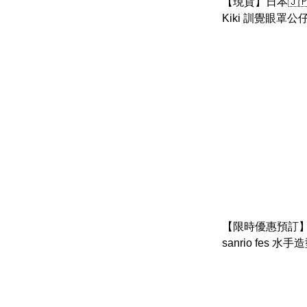
【現貨】日本🇯🇵litt
Kiki 訓覺眼罩公
【限時優惠預訂】日
sanrio fes 水
（港版 ） （hello ki
玉桂狗， kuromi
狗， 花丸鬼， little 