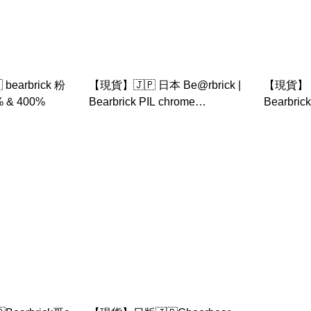
earbrick 粉
【現貨】🇯🇵 日本 Be@rbrick |
【現貨】 日
 & 400%
Bearbrick PIL chrome
Bearbri
400%+100% 藥丸bearbrick
be@rbric
/1000%