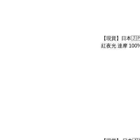
【現貨】日本🇯🇵 b
紅夜光 達摩 100%