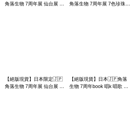
角落生物 7周年展 仙台展 巴
角落生物 7周年展 7色珍珠
士之旅 豬扒警長手玉連警局
巴士之旅 小布袋（手挽布
場景
袋）
【絕版現貨】日本限定🇯🇵
【絕版現貨】日本🇯🇵角落
角落生物 7周年展 仙台展 巴
生物 7周年book 唱k 唱歌 手
士之旅 公仔 手玉
玉 （恐龍 企鵝 貓 白熊 豬
扒）