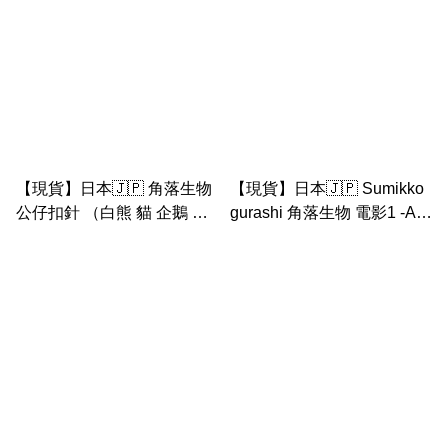
【現貨】日本🇯🇵 角落生物
【現貨】日本🇯🇵 Sumikko
公仔扣針 （白熊 貓 企鵝 豬
gurashi 角落生物 電影1 -A5
扒 恐龍 炸蝦）
硬膠片板（桃太郎）