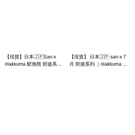
【現貨】日本🇯🇵San-x
【現貨】 日本🇯🇵 san-x 7
rilakkuma 鬆弛熊 郊遊系列
月 郊遊系列 ｜rilakkuma 鬆
｜磁石
弛熊中公仔 （手中飾物可
拆）