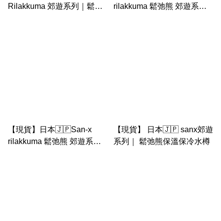
Rilakkuma 郊遊系列｜鬆弛
rilakkuma 鬆弛熊 郊遊系列
熊/茶小熊抱小狗萌樣 雙面大
｜釘書機 隨身釘書機
公仔
【現貨】日本🇯🇵San-x
【現貨】 日本🇯🇵 sanx郊遊
rilakkuma 鬆弛熊 郊遊系列
系列｜ 鬆弛熊保溫保冷水樽
貼紙