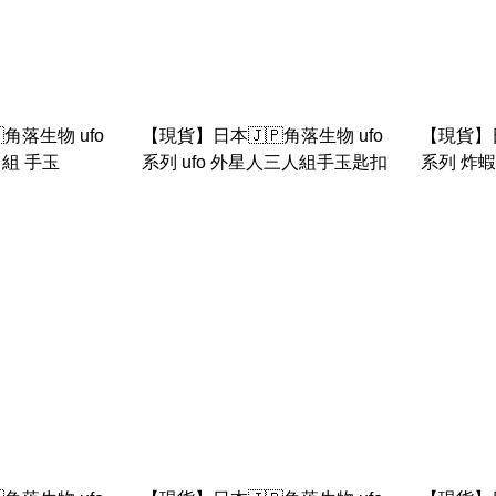
角落生物 ufo
【現貨】日本🇯🇵角落生物 ufo
【現貨】日
角組 手玉
系列 ufo 外星人三人組手玉匙扣
系列 炸蝦u
手玉匙扣