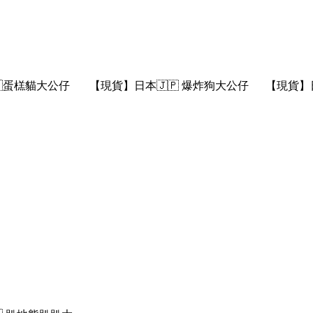
🇵蛋榚貓大公仔
【現貨】日本🇯🇵 爆炸狗大公仔
【現貨】日