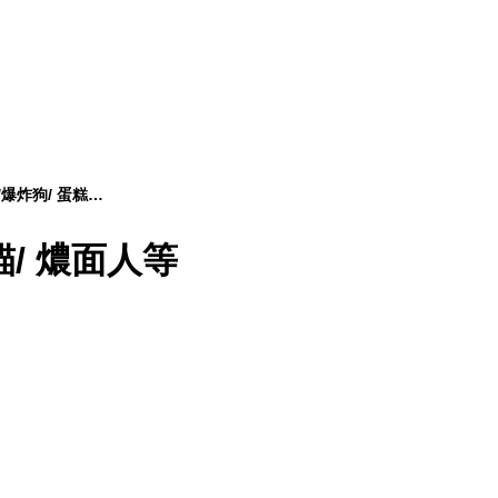
San-x | 趴地熊/爆炸狗/ 蛋糕貓/ 燶面人等
糕貓/ 燶面人等