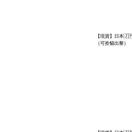
【現貨】日本🇯
（可拎貓出黎）