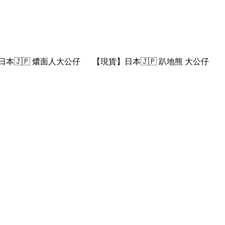
本🇯🇵 燶面人大公仔
【現貨】日本🇯🇵 趴地熊 大公仔