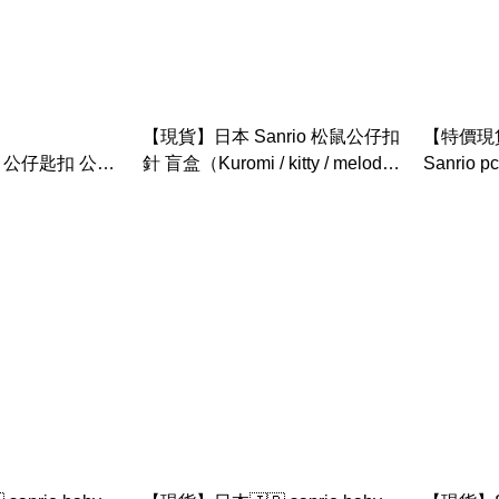
【現貨】日本 Sanrio 松鼠公仔扣
【特價現貨
N 公仔匙扣 公仔
針 盲盒（Kuromi / kitty / melody /
Sanrio pc狗 玉桂狗 松鼠造型 公
列)
pc狗/ 玉桂狗/ 布甸狗/xo / 小麥粉
仔匙扣
精靈，共8款）