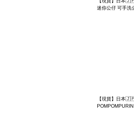
【現貨】日本🇯🇵 s
迷你公仔 可手洗
/ 初生嬰兒用）
【現貨】日本🇯🇵s
POMPOMPURI
(Sanrio chara
列)