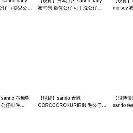
anrio baby
【現貨】日本🇯🇵 sanrio baby
【現貨】San
公仔 （嬰兒公仔
布甸狗 迷你公仔 可手洗公仔
melsoy 
（嬰兒公仔 / 初生嬰兒用）
狗 水怪 小羊 夏日煙花祭浴衣 公
仔掛件
anrio 布甸狗
【現貨】sanrio 倉鼠
【限時優
N 公仔掛件
COROCOROKURIRIN 毛公仔鑰
sanrio
cters 水手造型系
匙扣(2025 Sanrio character
（港版 ） （h
ranking系列)
玉桂狗， k
狗， 花丸鬼， 