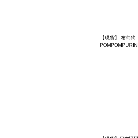
【現貨】 布甸狗
POMPOMPURI
掛件 (星空設計系