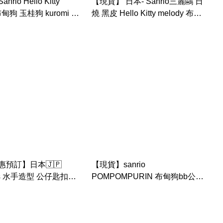
rio Hello Kitty
【現貨】 日本- Sanrio三麗鷗 日
布甸狗 玉桂狗 kuromi pc
燒 黑皮 Hello Kitty melody 布甸
狗大耳狗 庫洛米 帕恰狗 日光浴
夏威夷 可愛陪伴安撫 盲盒 迷你
小擺設
惠預訂】日本🇯🇵
【現貨】sanrio
 fes 水手造型 公仔匙扣
POMPOMPURIN 布甸狗bb公仔
ello kitty , melody ,
鑰匙扣
uromi ， pc 狗， 布甸
little twins star)