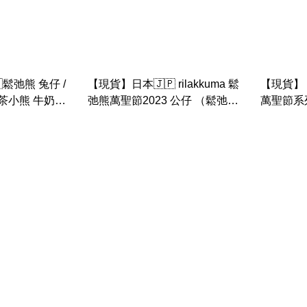
鬆弛熊 兔仔 /
【現貨】日本🇯🇵 rilakkuma 鬆
【現貨】 日
茶小熊 牛奶熊
弛熊萬聖節2023 公仔 （鬆弛熊
萬聖節系
牛奶熊 茶小熊 鼻窿雞）