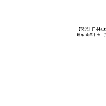
【現貨】日本🇯🇵
達摩 新年手玉 （
鬆弛熊 豬鼻雞）