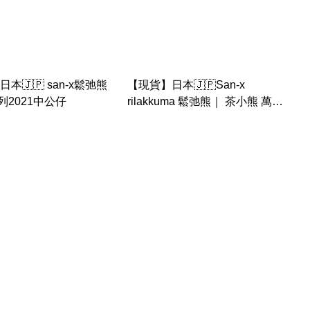
本🇯🇵 san-x鬆弛熊
【現貨】日本🇯🇵San-x
列2021中公仔
rilakkuma 鬆弛熊｜ 茶小熊 萬聖
節 爛布 灰色 南瓜款 公仔匙扣