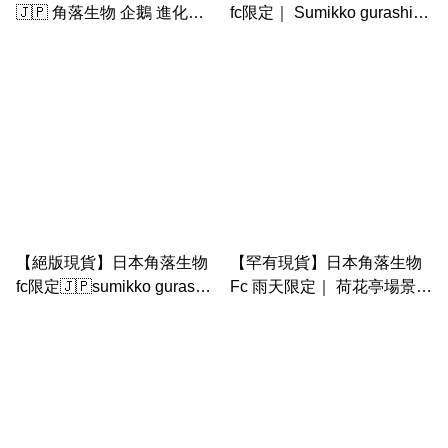
🇯🇵 角落生物 企鵝 進化論
fc限定｜ Sumikko gurashi 4
手玉set
周年特典 - 金珍珠 手玉 2022
【絕版現貨】日本角落生物
【罕有現貨】日本角落生物
fc限定🇯🇵sumikko gurashi
Fc 雨天限定｜ 荷花亭場景連
hero 超人系列｜ 企鵝 珍珠
炸蝦 荷葉 炸魚 青蛙珍珠 手
白熊set
玉