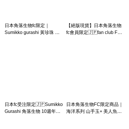
日本角落生物fc限定｜
【絕版現貨】日本角落生物
Sumikko gurashi 黃珍珠 粉
fc會員限定🇯🇵fan club FC
圓 fan club 手玉 1周年特典
Tenori 主角 手玉 毛絨玩具套
裝
日本fc受注限定🇯🇵Sumikko
日本角落生物FC限定商品｜
Gurashi 角落生物 10週年紀
海洋系列 山手玉+ 美人魚手
念時間膠囊手玉（復刻經典
玉 盒裝
手玉）河童企鵝