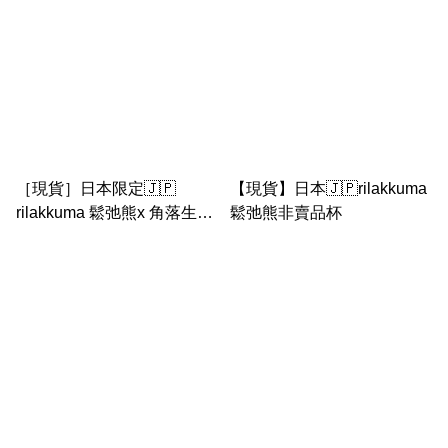
［現貨］日本限定🇯🇵
【現貨】日本🇯🇵rilakkuma
rilakkuma 鬆弛熊x 角落生物
鬆弛熊非賣品杯
｜鼻豬雞 睡覺中公仔