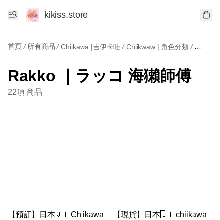
kikiss.store
首頁
/
所有商品
/
/
/
Chiikawa |吉伊卡哇
Chiikwaw | 角色分類
Rakk
Rakko ｜ラッコ 海獺師傅
22項 商品
【預訂】日本🇯🇵Chiikawa
【現貨】日本🇯🇵chiikawa