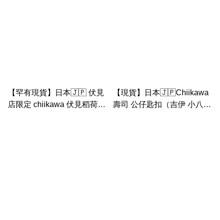
【罕有現貨】日本🇯🇵 伏見
【現貨】日本🇯🇵Chiikawa
店限定 chiikawa 伏見稻荷
壽司 公仔匙扣（吉伊 小八
海獺 師傅 中公仔 （狐狸）
兔兔 栗子 飛鼠 古本屋 風獅
海獺