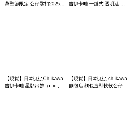
萬聖節限定 公仔匙扣2025（
吉伊卡哇 一鍵式 透明遮 長
海獺/ 黑天使飛鼠/ 白天使古
傘 50cm（夜空） 小孩/大人
本屋）
【現貨】日本🇯🇵Chiikawa
【現貨】日本🇯🇵 chiikawa
吉伊卡哇 星願吊飾（chii , 小
麵包店 麵包造型軟軟公仔
八貓, 兔兔 ，）
（9款麵包）