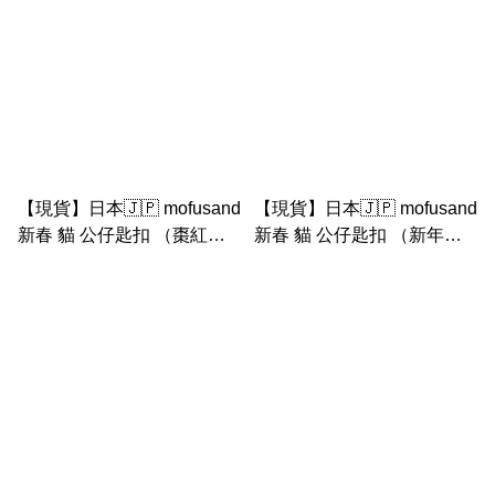
【現貨】日本🇯🇵 mofusand
【現貨】日本🇯🇵 mofusand
新春 貓 公仔匙扣 （棗紅新
新春 貓 公仔匙扣 （新年粉
年衫黃貓）
紅裙灰貓）