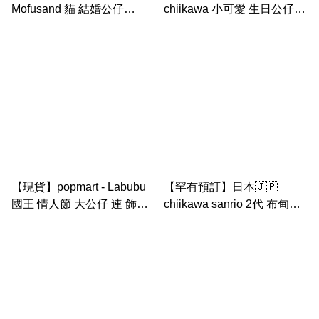
Mofusand 貓 結婚公仔
chiikawa 小可愛 生日公仔匙
wedding doll 和服結婚公仔
扣｜ 白熊 8字貓
(和服結婚貓公仔）
mofusand wedding 婚禮公
仔 花車公仔
【現貨】popmart - Labubu
【罕有預訂】日本🇯🇵
國王 情人節 大公仔 連 飾物
chiikawa sanrio 2代 布甸狗
盒(LABUBU THE
兔兔 拎爆谷 中公仔
MONSTERS 象棋大冒險 系
列國王 KING 搪膠毛絨公仔)