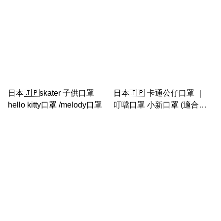
日本🇯🇵skater 子供口罩
日本🇯🇵 卡通公仔口罩 ｜
hello kitty口罩 /melody口罩
叮噹口罩 小新口罩 (適合兒
童/女士小面用）