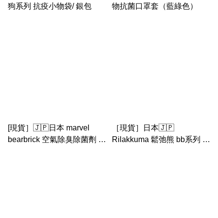
狗系列 抗疫小物袋/ 銀包
物抗菌口罩套（藍綠色）
[現貨］🇯🇵日本 marvel
［現貨］日本🇯🇵
bearbrick 空氣除臭除菌劑 連
Rilakkuma 鬆弛熊 bb系列 口
擺設
罩盒