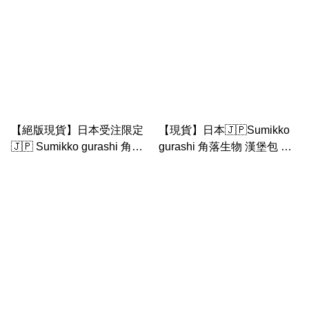
【絕版現貨】日本受注限定
【現貨】日本🇯🇵Sumikko
🇯🇵 Sumikko gurashi 角落
gurashi 角落生物 漢堡包 炸
生物 聖誕炸物樹 公仔 ｜ 炸
物系列｜ 炸蝦 啦啦隊 換衫
蝦豬扒炸物聖誕樹公仔
公仔套裝