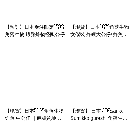
【預訂】日本受注限定🇯🇵
【現貨】日本🇯🇵角落生物
角落生物 蝦豬炸物怪獸公仔
女僕裝 炸蝦大公仔/ 炸魚大
公仔
【現貨】日本🇯🇵角落生物
【現貨】 日本🇯🇵san-x
炸魚 中公仔 ｜麻糬質地
Sumikko gurashi 角落生物
mocchi （禮物帶系列）
炸蝦兔兔炸魚cushion