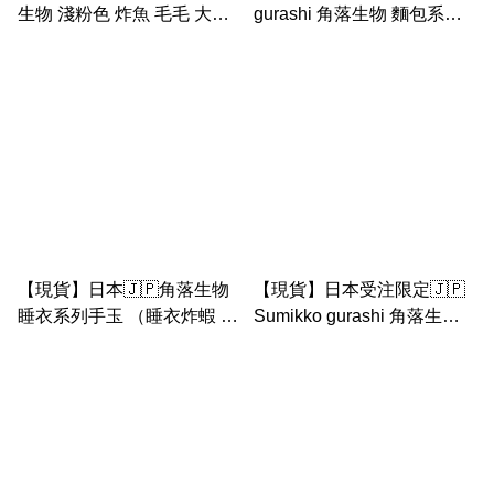
生物 淺粉色 炸魚 毛毛 大公
gurashi 角落生物 麵包系列-
仔
法包店長A5 file （罕有非賣
品限定產品）
【現貨】日本🇯🇵角落生物
【現貨】日本受注限定🇯🇵
睡衣系列手玉 （睡衣炸蝦 炸
Sumikko gurashi 角落生物
魚 小草 睡衣塵 星星珍珠 蝸
遊樂園系列 旋轉木馬 場景套
牛）
裝 糖果炸魚 幽靈 糖果企鵝
手玉