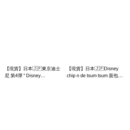
大公仔
大公仔
【現貨】日本🇯🇵東京迪士
【現貨】日本🇯🇵Disney
尼 第4彈 “ Disney
chip n de tsum tsum 面包公
Palpalooza ” chip n dale 公
仔 TSUM TSUM MICKEY'S
仔匙扣
BAKERY