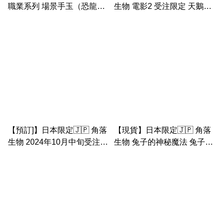
職業系列 場景手玉（恐龍&
生物 電影2 受注限定 天鵝場
小草，白熊&警車， 貓咪&蛋
景 & 魔法蝸牛 & 珍珠& 草 &
糕， 醫生企鵝&病床）
包袱& 炸蝦手玉
【預訂]】日本限定🇯🇵 角落
【現貨】日本限定🇯🇵 角落
生物 2024年10月中旬受注限
生物 兔子的神秘魔法 兔子白
定 女兒節手玉套裝
熊 包袱 手玉