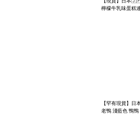
【現貨】日本🇯🇵
檸檬牛乳味蛋糕連
GYUNYU
【罕有現貨】日本🇯
老鴨 淺藍色 鴨鴨
DONALD MOKO
BIRTHDAY