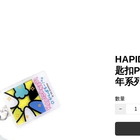
HAP
匙扣Po
年系
數量
−