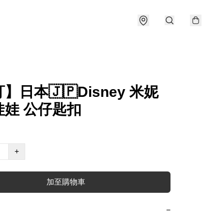
】日本🇯🇵Disney 米妮
娃娃 公仔匙扣
+
加至購物車
−