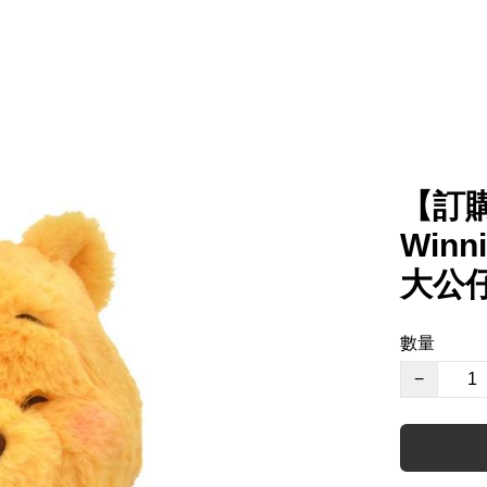
【訂購
Winn
大公仔（
數量
−