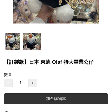
【訂製款】日本 東迪 Olaf 特大畢業公仔
數量
−
+
加至購物車