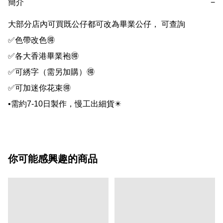
簡介
−
大部分店內可買既公仔都可改為畢業公仔， 可查詢

✅色帶改色🉐

✅各大香港畢業袍🉐

✅可綉字（需另加購）🉐

✅可加迷你花束🉐

•需約7-10日製作，慢工出細貨✴️
你可能感興趣的商品