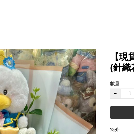
【現貨
(針
數量
−
簡介