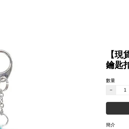
【現貨
鑰匙扣
數量
−
簡介