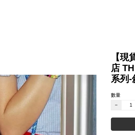
【現貨】
店 T
系列-
數量
−