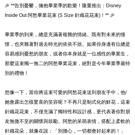
🎉 **告別憂鬱，擁抱畢業季的歡樂！隆重推出：Disney 
Inside Out 阿愁畢業花束 (S Size 針織花花束)！** 🎉

畢業季的到來，總是充滿著複雜的情緒。既有對未來的憧
憬，也夾雜著對過去時光的依依不捨。如果你身邊有位總是
容易感到憂愁的朋友，或者你本身就是一位感性的畢業生，
那麼這束獨一無二的阿愁畢業花束，絕對是今年畢業季最特
別的禮物！

想像一下，當你將這束可愛的阿愁花束送到朋友手中，他/
她會露出怎樣驚喜的笑容呢？不再只是制式化的鮮花，這束
針織花花束，不僅充滿了獨特性和設計感，更代表著你對朋
友無微不至的關懷與鼓勵。阿愁的呆萌表情，搭配上柔軟的
針織花朵，就像在說：「別擔心，一切都會好起來的！」
