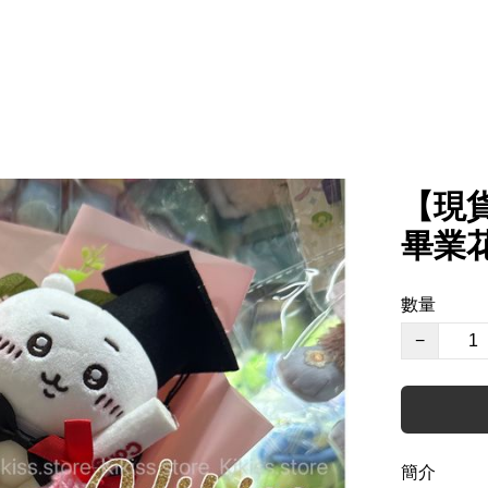
【現貨
畢業花
數量
−
簡介