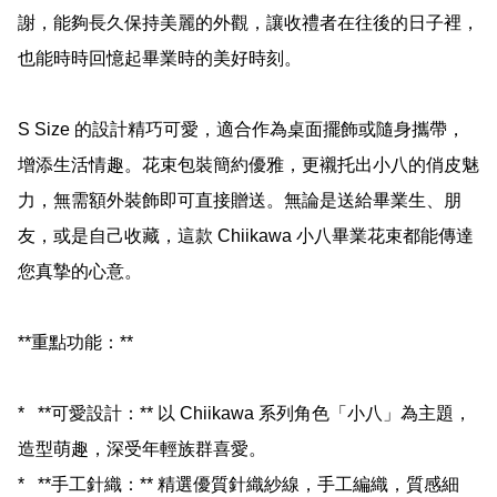
謝，能夠長久保持美麗的外觀，讓收禮者在往後的日子裡，
也能時時回憶起畢業時的美好時刻。

S Size 的設計精巧可愛，適合作為桌面擺飾或隨身攜帶，
增添生活情趣。花束包裝簡約優雅，更襯托出小八的俏皮魅
力，無需額外裝飾即可直接贈送。無論是送給畢業生、朋
友，或是自己收藏，這款 Chiikawa 小八畢業花束都能傳達
您真摯的心意。

**重點功能：**

*   **可愛設計：** 以 Chiikawa 系列角色「小八」為主題，
造型萌趣，深受年輕族群喜愛。

*   **手工針織：** 精選優質針織紗線，手工編織，質感細