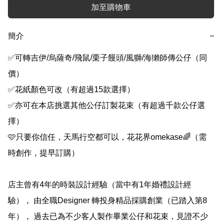
加至購物車
簡介
−
✅可轉吉伊/烏薩奇/飛鼠/栗子饅頭/風獅/海獺師傳公仔（同
價）

✅花紙顏色可改（有超過15款選擇）

✅亦可在本店挑選其他公仔訂製花束（有超過千款公仔選
擇）

🩷只要你信任，天馬行空都可以，花花界omekase🌈（需
時創作，提早訂購）

店主曾有4年的時裝設計經驗（當中有1年婚禮設計經
驗）， 由全職Designer 轉投身精品採購創業（已踏入第8
年）， 過去已為不少客人製作畢業公仔和花束，見證不少