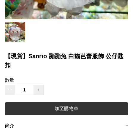
【現貨】Sanrio 蹦蹦兔 白貓芭蕾服飾 公仔匙
扣
數量
−
+
加至購物車
簡介
−