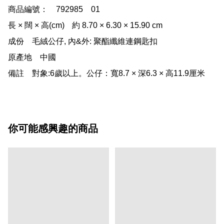
商品編號：	792985    01

長 × 闊 × 高(cm)	約 8.70 × 6.30 × 15.90 cm

成份	毛絨公仔, 內&外: 聚酯纖維連鋼匙扣

原產地	中國

備註	對象:6歲以上。公仔：寬8.7 × 深6.3 × 高11.9厘米
你可能感興趣的商品