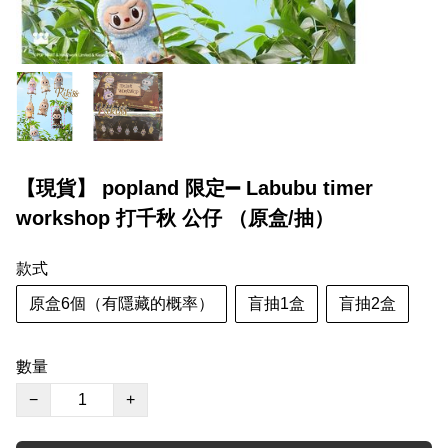
【現貨】 popland 限定➖ Labubu timer
workshop 打千秋 公仔 （原盒/抽）
款式
原盒6個（有隱藏的概率）
盲抽1盒
盲抽2盒
數量
−
+