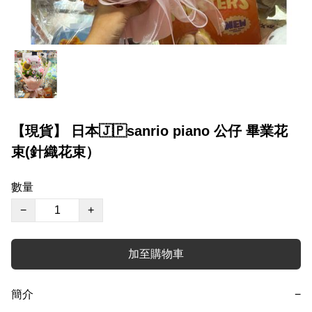
【現貨】 日本🇯🇵sanrio piano 公仔 畢業花
束(針織花束）
數量
−
+
加至購物車
簡介
−