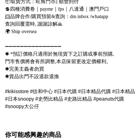
📦
取貨方式：旺角門市
||
順豐到付
💲
四種消費卷｜
payme
｜
fps
｜八達通｜澳門戶口
📨
品牌合作
/
購買預留
&
查詢：
dm inbox /whatapp
查詢回覆需時
,
謝謝諒解
🙏
🌍
Ship oversea
➖➖➖➖➖➖➖➖➖➖➖➖➖➖➖
✱
*
預訂價格只適用於無現貨下之訂購或事前預購
,
門市售價將會有所調整
,
本店保留更改定價權利。
✱
完美主義者勿買
✱
貨品出門不設退款退換
#kikisstore #信和中心 #日本代購 #日本精品代購 #日本精品
#日本snoopy #史勞比精品 #史路比精品 #peanuts代購
#snoopy大公仔
你可能感興趣的商品