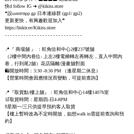
快
d follow IG
➜
@kikiss.store
❝
設
ωнαтαρρ gρ
日本連線群
(gp1/ gp2)
更新更快，有興趣歡迎加入
❞
https://linktr.ee/Kikiss.store
- - - - - - - - - - - - - - - - - - - - - - - - - - - - -
📍
『
商場舖
』
：旺角信和中心
2
樓
237
號舖
（
2
樓中間內巷位
-
上左
2
樓電梯轉左再轉左，直入中間內
巷，行到尾
2
舖）花店隔離
/
漫畫舖對面
🛍
開放時間：
3:30 -8:30 PM
（逢星期二休息）
【營業時間會因應情況而變動，可提前查詢】
📍
『取貨點
/
樓上舖』：旺角信和中心
14
樓
1407b
室
🛒
取貨時間：星期四
-
日
4-8PM
‼️
星期一
/
三只供提早預約客人取貨
【樓上暫時改為不定時開放，如想
walk in
需提前查詢和預
約】