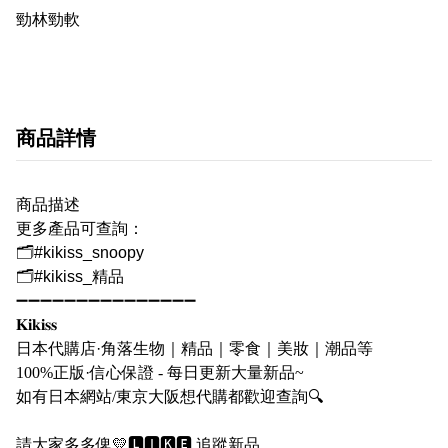
勁林勁軟
商品詳情
商品描述
更多產品可查詢：
🗂#kikiss_snoopy
🗂#kikiss_精品
➖➖➖➖➖➖➖➖➖➖➖➖➖➖➖
𝐊𝐢𝐤𝐢𝐬𝐬
日本代購店·角落生物｜精品｜零食｜美妝｜潮品等
100%
正版·信心保證
-
每日更新大量新品
~
如有日本網站
/
東京大阪想代購都歡迎查詢
🔍
請大家多多俾
💛
🅻🅸🅺🅴
追蹤新品