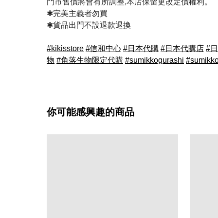
門市售價將會有所調整,本店保留更改定價權利。
✱完美主義者勿買
✱貨品出門不設退款退換
#kikisstore
#信和中心
#日本代購
#日本代購店
#
物
#角落生物限定代購
#sumikkogurashi
#sumikko
你可能感興趣的商品