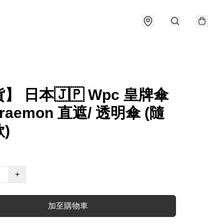
】 日本🇯🇵 Wpc 皇牌傘
raemon 直遮/ 透明傘 (隨
)
+
加至購物車