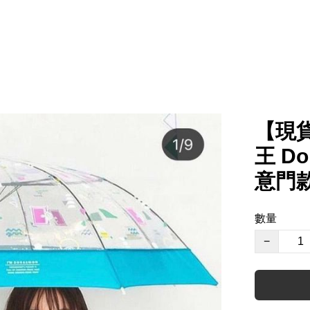
【現貨
王 Do
意門款
數量
−