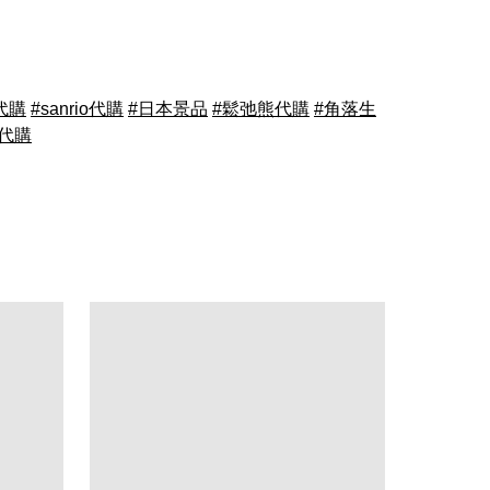
y代購
#sanrio代購
#日本景品
#鬆弛熊代購
#角落生
n代購