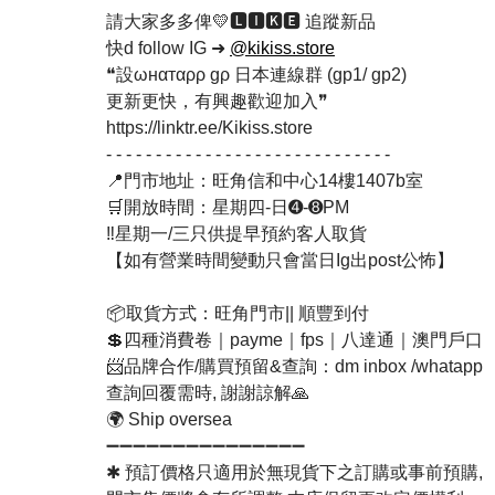
請大家多多俾💛🅻🅸🅺🅴 追蹤新品
快d follow IG ➜
@kikiss.store
❝設ωнαтαρρ gρ 日本連線群 (gp1/ gp2)
更新更快，有興趣歡迎加入❞
https://linktr.ee/Kikiss.store
- - - - - - - - - - - - - - - - - - - - - - - - - - - - -
📍門市地址：旺角信和中心14樓1407b室
🛒開放時間：星期四-日➍-➑PM
‼️星期一/三只供提早預約客人取貨
【如有營業時間變動只會當日Ig出post公怖】
📦取貨方式：旺角門市|| 順豐到付
💲四種消費卷｜payme｜fps｜八達通｜澳門戶口
📨品牌合作/購買預留&查詢：dm inbox /whatapp
查詢回覆需時, 謝謝諒解🙏
🌍 Ship oversea
➖➖➖➖➖➖➖➖➖➖➖➖➖➖➖
✱ 預訂價格只適用於無現貨下之訂購或事前預購,