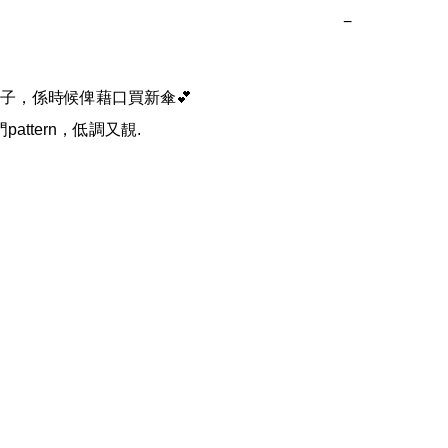
−
子，係時候俾藉口買新傘💕

pattern，低調又靚.
