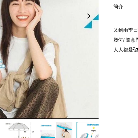
簡介
又到雨季日
幾何/ 隨意門
人人都愛🥰