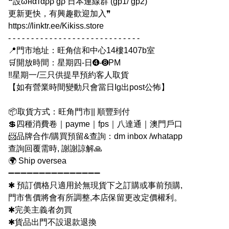
❝設ωнαтαρρ gρ 日本連線群 (gp1/ gp2)
更新更快，有興趣歡迎加入❞
https://linktr.ee/Kikiss.store
- - - - - - - - - - - - - - - - - - - - - - - - - - - - -
📍門市地址：旺角信和中心14樓1407b室
🛒開放時間：星期四-日➍-➑PM
‼️星期一/三只供提早預約客人取貨
【如有營業時間變動只會當日Ig出post公怖】
📦取貨方式：旺角門市|| 順豐到付
💲四種消費卷｜payme｜fps｜八達通｜澳門戶口
📨品牌合作/購買預留&查詢：dm inbox /whatapp
查詢回覆需時, 謝謝諒解🙏
🌍 Ship oversea
➖➖➖➖➖➖➖➖➖➖➖➖➖➖➖
✱ 預訂價格只適用於無現貨下之訂購或事前預購,
門市售價將會有所調整,本店保留更改定價權利。
✱完美主義者勿買
✱貨品出門不設退款退換