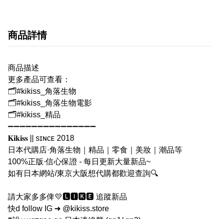
商品詳情
商品描述
更多產品可查看：
🗂#kikiss_角落生物
🗂#kikiss_角落生物電影
🗂#kikiss_精品
➖➖➖➖➖➖➖➖➖➖➖➖➖➖➖
𝐊𝐢𝐤𝐢𝐬𝐬 || sɪɴᴄᴇ 2018
日本代購店·角落生物｜精品｜零食｜美妝｜潮品等
100%正版·信心保證 - 每日更新大量新品~
如有日本網站/東京大阪想代購都歡迎查詢🔍
請大家多多俾💛🅻🅸🅺🅴 追蹤新品
快d follow IG ➜ @kikiss.store