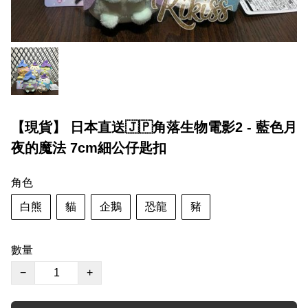
【現貨】 日本直送🇯🇵角落生物電影2 - 藍色月
夜的魔法 7cm細公仔匙扣
角色
白熊
貓
企鵝
恐龍
豬
數量
−
+