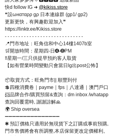
快d follow IG ➜
@kikiss.store
❝設ωнαтαρρ gρ 日本連線群 (gp1/ gp2)
更新更快，有興趣歡迎加入❞
https://linktr.ee/Kikiss.store
- - - - - - - - - - - - - - - - - - - - - - - - - - - - -
📍門市地址：旺角信和中心14樓1407b室
🛒開放時間：星期四-日➍-➑PM
‼️星期一/三只供提早預約客人取貨
【如有營業時間變動只會當日Ig出post公怖】
📦取貨方式：旺角門市|| 順豐到付
💲四種消費卷｜payme｜fps｜八達通｜澳門戶口
📨品牌合作/購買預留&查詢：dm inbox /whatapp
查詢回覆需時, 謝謝諒解🙏
🌍 Ship oversea
➖➖➖➖➖➖➖➖➖➖➖➖➖➖➖
✱ 預訂價格只適用於無現貨下之訂購或事前預購,
門市售價將會有所調整,本店保留更改定價權利。