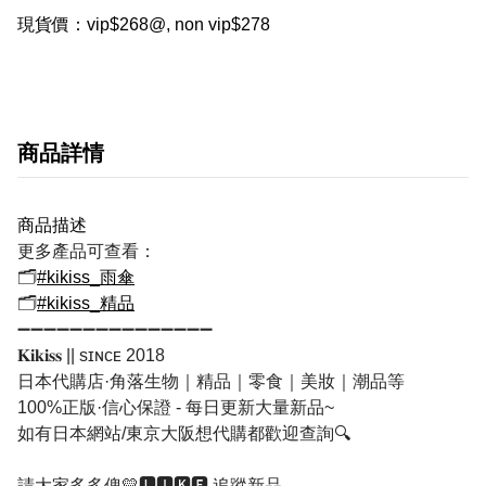
現貨價：vip$268@, non vip$278
商品詳情
商品描述
更多產品可查看：
🗂
#kikiss_雨傘
🗂
#kikiss_精品
➖➖➖➖➖➖➖➖➖➖➖➖➖➖➖
𝐊𝐢𝐤𝐢𝐬𝐬 || sɪɴᴄᴇ 2018
日本代購店·角落生物｜精品｜零食｜美妝｜潮品等
100%正版·信心保證 - 每日更新大量新品~
如有日本網站/東京大阪想代購都歡迎查詢🔍
請大家多多俾💛🅻🅸🅺🅴 追蹤新品