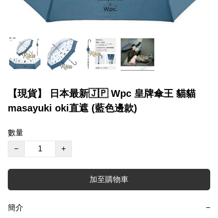
【現貨】 日本最新🇯🇵 Wpc 皇牌傘王 貓貓
masayuki oki直遮 (藍色邊款)
數量
−
+
加至購物車
簡介
−