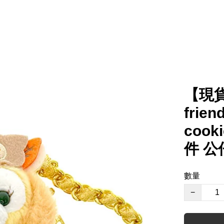
【現貨
frie
coo
件 公
數量
−