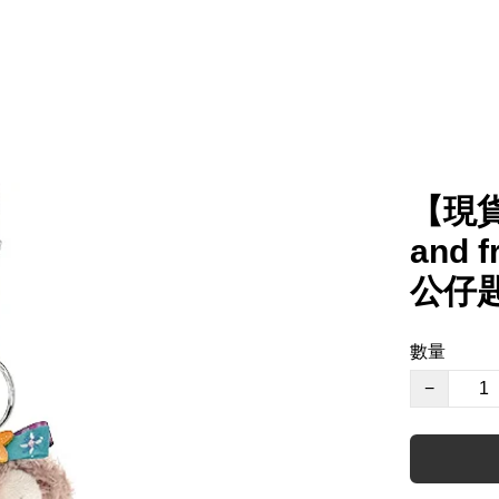
【現貨
and f
公仔
數量
−